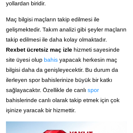
yollardan biridir.
Maç bilgisi maçların takip edilmesi ile
gelişmektedir. Takım analizi gibi şeyler maçların
takip edilmesi ile daha kolay olmaktadır.
Rexbet ücretsiz maç izle
hizmeti sayesinde
site üyesi olup
bahis
yapacak herkesin maç
bilgisi daha da genişleyecektir. Bu durum da
ilerleyen spor bahislerinize büyük bir katkı
sağlayacaktır. Özellikle de canlı
spor
bahislerinde canlı olarak takip etmek için çok
işinize yaracak bir hizmettir.