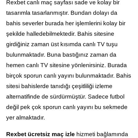
Rexbet canlı maç sayfası sade ve kolay bir
tasarımla tasarlanmıştır. Bundan dolayı da
bahis severler burada her işlemlerini kolay bir
şekilde halledebilmektedir. Bahis sitesine
girdiğiniz zaman üst kısımda canlı TV tuşu
bulunmaktadır. Buna bastığınız zaman da
hemen canlı TV sitesine yönlenirsiniz. Burada
birçok sporun canlı yayını bulunmaktadır. Bahis
sitesi bahislerde tanıdığı çeşitliliği izleme
alternatifinde de sürdürmüştür. Sadece futbol
değil pek çok sporun canlı yayını bu sekmede
yer almaktadır.
Rexbet ücretsiz maç izle
hizmeti bağlamında