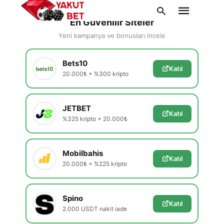
En Güvenilir Siteler
Yeni kampanya ve bonusları incele
Bets10
Katıl
20.000₺ + %300 kripto
Type
your
search
query
JETBET
and
Katıl
hit
%325 kripto + 20.000₺
enter:
Mobilbahis
Katıl
20.000₺ + %225 kripto
Spino
Katıl
2.000 USDT nakit iade