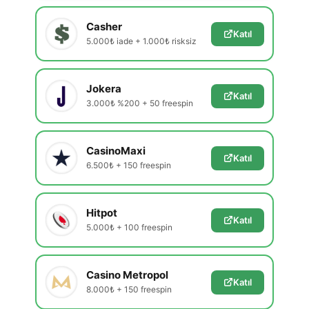
Casher
Katıl
5.000₺ iade + 1.000₺ risksiz
Jokera
Katıl
3.000₺ %200 + 50 freespin
CasinoMaxi
Katıl
6.500₺ + 150 freespin
Hitpot
Katıl
5.000₺ + 100 freespin
Casino Metropol
Katıl
8.000₺ + 150 freespin