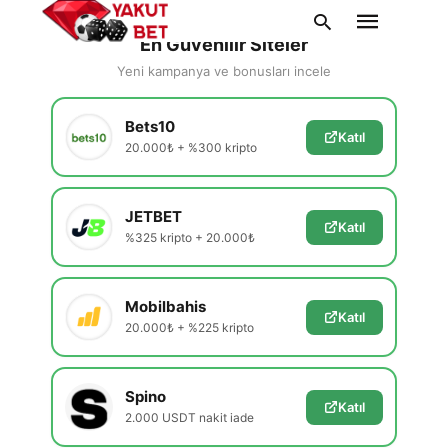
En Güvenilir Siteler
Yeni kampanya ve bonusları incele
Bets10
Katıl
20.000₺ + %300 kripto
Type
your
search
query
JETBET
and
Katıl
hit
%325 kripto + 20.000₺
enter:
Mobilbahis
Katıl
20.000₺ + %225 kripto
Spino
Katıl
2.000 USDT nakit iade