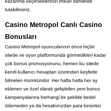
kazanma seçeneklerinizi imkan dahilinde
tutabilirsiniz.
Casino Metropol Canlı Casino
Bonusları
Casino Metropol oyuncularının önce hiçbir
sitede ve oyun platformunda görmedikleri kadar
çok bonus promosyonunu, hemen bu sitede
kendi kullanıcı hesapları üzerinden keşfede
bilmeleri mümkündür. Her hafta hatta her ay
eklenen ve özel olarak geliştirilen yeni bonus
kampanyalarına herhangi bir şekilde bedel
ödemeden ya da hesabınızdan para kesintisi