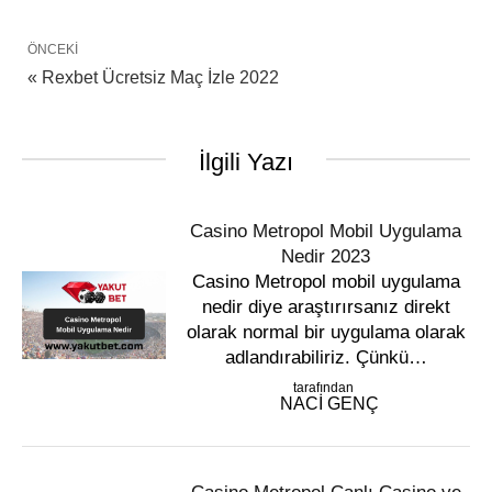
ÖNCEKI
« Rexbet Ücretsiz Maç İzle 2022
İlgili Yazı
Casino Metropol Mobil Uygulama
Nedir 2023
Casino Metropol mobil uygulama
nedir diye araştırırsanız direkt
olarak normal bir uygulama olarak
adlandırabiliriz. Çünkü…
tarafından
NACI GENÇ