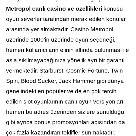
Metropol canlı casino ve özellikleri
konusu
oyun severler tarafından merak edilen konular
arasında yer almaktadır. Casino Metropol
üzerinde 1000’in üzerinde oyun seçeneği,
hemen kullanıcıların elinin altında bulunması ile
asla sıkılmayacağınıza yönelik ayrı bir garanti
vermektedir. Starburst, Cosmic Fortune, Twin
Spin, Blood Sucker, Jack Hammer gibi dünya
genelindeki en popüler ve de en çok tercih
edilen slot oyunlarının canlı oyun versiyonları
hemen bu adres üzerinden sizlere sunulduğu
gibi ayrıca bonus promosyonları açısından da
çok fazla kazandıran teklifler sunmaktadır.