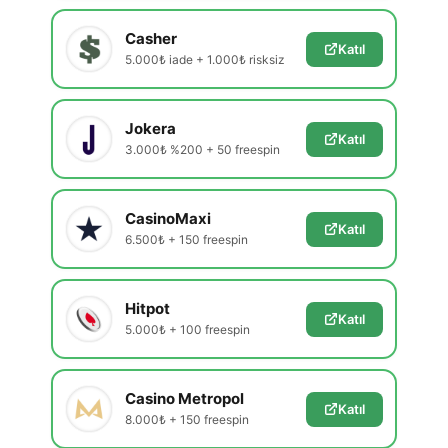
Casher
Katıl
5.000₺ iade + 1.000₺ risksiz
Jokera
Katıl
3.000₺ %200 + 50 freespin
CasinoMaxi
Katıl
6.500₺ + 150 freespin
Hitpot
Katıl
5.000₺ + 100 freespin
Casino Metropol
Katıl
8.000₺ + 150 freespin