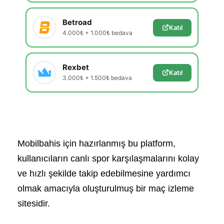
Betroad
Katıl
4.000₺ + 1.000₺ bedava
Rexbet
Katıl
3.000₺ + 1.500₺ bedava
Mobilbahis için hazırlanmış bu platform,
kullanıcıların canlı spor karşılaşmalarını kolay
ve hızlı şekilde takip edebilmesine yardımcı
olmak amacıyla oluşturulmuş bir maç izleme
sitesidir.