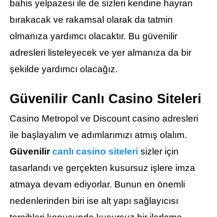
bahis yelpazesi ile de sizleri kendine hayran
bırakacak ve rakamsal olarak da tatmin
olmanıza yardımcı olacaktır. Bu güvenilir
adresleri listeleyecek ve yer almanıza da bir
şekilde yardımcı olacağız.
Güvenilir Canlı Casino Siteleri
Casino Metropol ve Discount casino adresleri
ile başlayalım ve adımlarımızı atmış olalım.
Güvenilir
canlı casino siteleri
sizler için
tasarlandı ve gerçekten kusursuz işlere imza
atmaya devam ediyorlar. Bunun en önemli
nedenlerinden biri ise alt yapı sağlayıcısı