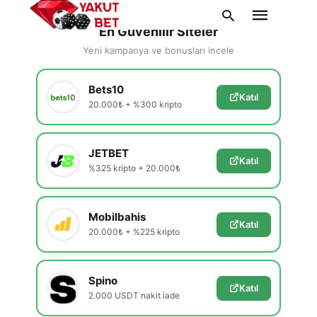
En Güvenilir Siteler
Yeni kampanya ve bonusları incele
Bets10
Katıl
20.000₺ + %300 kripto
Type
your
search
query
JETBET
and
Katıl
hit
%325 kripto + 20.000₺
enter:
Mobilbahis
Katıl
20.000₺ + %225 kripto
Spino
Katıl
2.000 USDT nakit iade