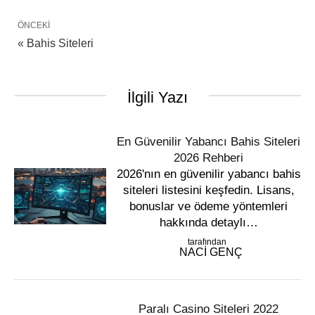
ÖNCEKI
« Bahis Siteleri
İlgili Yazı
En Güvenilir Yabancı Bahis Siteleri
2026 Rehberi
2026'nın en güvenilir yabancı bahis
siteleri listesini keşfedin. Lisans,
bonuslar ve ödeme yöntemleri
hakkında detaylı…
tarafından
NACI GENÇ
Paralı Casino Siteleri 2022