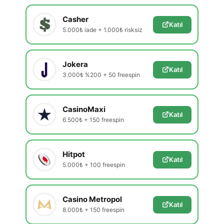
Casher
Katıl
5.000₺ iade + 1.000₺ risksiz
Jokera
Katıl
3.000₺ %200 + 50 freespin
CasinoMaxi
Katıl
6.500₺ + 150 freespin
Hitpot
Katıl
5.000₺ + 100 freespin
Casino Metropol
Katıl
8.000₺ + 150 freespin