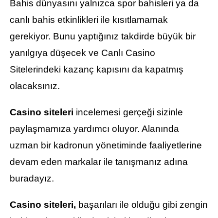
Bahis dünyasını yalnızca spor bahisleri ya da
canlı bahis etkinlikleri ile kısıtlamamak
gerekiyor. Bunu yaptığınız takdirde büyük bir
yanılgıya düşecek ve Canlı Casino
Sitelerindeki kazanç kapısını da kapatmış
olacaksınız.
Casino siteleri
incelemesi gerçeği sizinle
paylaşmamıza yardımcı oluyor. Alanında
uzman bir kadronun yönetiminde faaliyetlerine
devam eden markalar ile tanışmanız adına
buradayız.
Casino siteleri,
başarıları ile olduğu gibi zengin