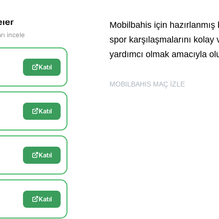
eler
Mobilbahis için hazırlanmış b
ı incele
spor karşılaşmalarını kolay 
yardımcı olmak amacıyla olu
Katıl
MOBILBAHIS MAÇ İZLE
Katıl
Katıl
Katıl