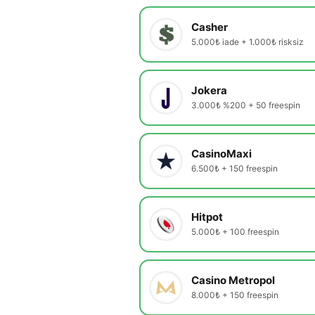
Casher
5.000₺ iade + 1.000₺ risksiz
Jokera
3.000₺ %200 + 50 freespin
CasinoMaxi
6.500₺ + 150 freespin
Hitpot
5.000₺ + 100 freespin
Casino Metropol
8.000₺ + 150 freespin