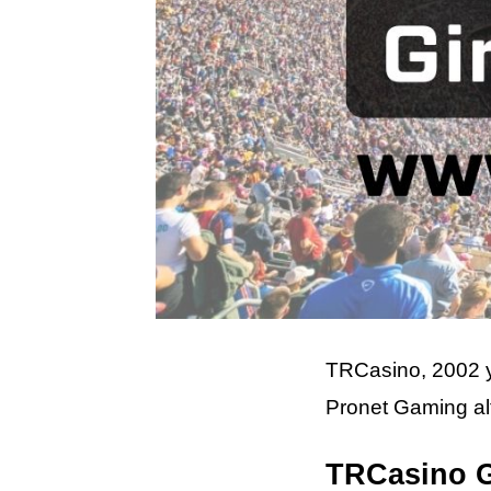
TRCasino, 2002 
Pronet Gaming alt
TRCasino G