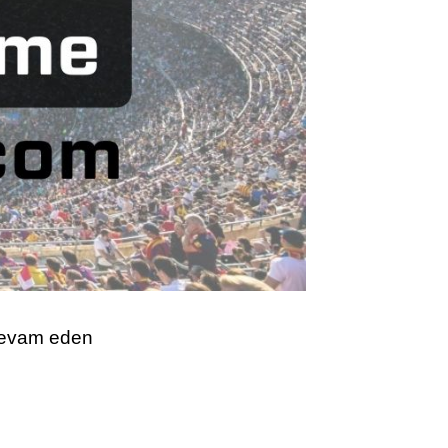
devam eden
r.