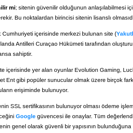
lir mi
; sitenin güvenilir olduğunun anlaşılabilmesi içi
rekir. Bu noktalardan birincisi sitenin lisanslı olmasıdı
 Cumhuriyeti içerisinde merkezi bulunan site (
Yakut
llanda Antilleri Curaçao Hükümeti tarafından oluştur
ansa sahiptir.
e içerisinde yer alan oyunlar Evolution Gaming, Luc
t Ent gibi popüler sunucular olmak üzere birçok farkl
ların erişiminde bulunuyor.
enin SSL sertifikasının bulunuyor olması ödeme işleml
eceğini
Google
güvencesi ile onaylar. Tüm değerlend
enin genel olarak güvenli bir yapısının bulunduğuna u