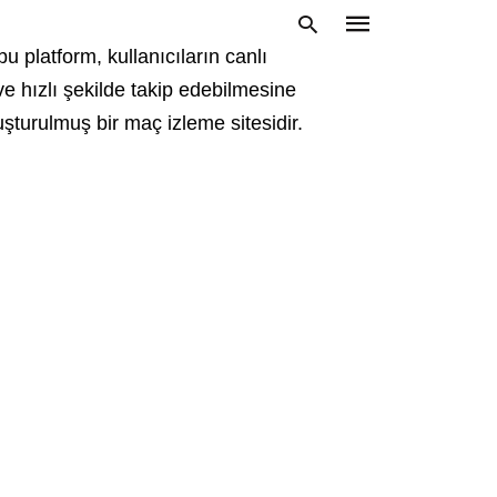
u platform, kullanıcıların canlı
ve hızlı şekilde takip edebilmesine
şturulmuş bir maç izleme sitesidir.
Type
your
search
query
and
hit
enter: