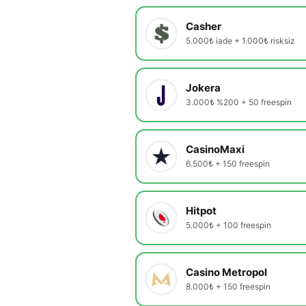
Casher
5.000₺ iade + 1.000₺ risksiz
Jokera
3.000₺ %200 + 50 freespin
CasinoMaxi
6.500₺ + 150 freespin
Hitpot
5.000₺ + 100 freespin
Casino Metropol
8.000₺ + 150 freespin