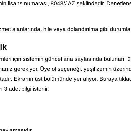
min lisans numarası, 8048/JAZ şeklindedir. Denetlene
met alanlarında, hile veya dolandırılma gibi duruml
ik
emleri için sistemin güncel ana sayfasında bulunan “ü
anız gerekiyor. Üye ol seçeneği, yeşil zemin üzeri
adır. Ekranın üst bölümünde yer alıyor. Buraya tıklad
n 3 adet bilgi istenir.
onaylamasıdır.