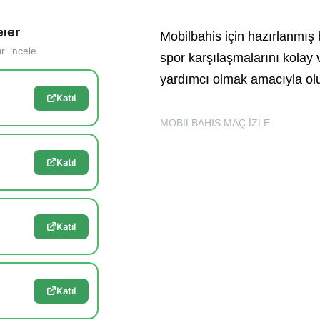
eler
Mobilbahis için hazırlanmış b
ı incele
spor karşılaşmalarını kolay 
yardımcı olmak amacıyla olu
Katıl
MOBILBAHIS MAÇ İZLE
Katıl
Katıl
Katıl