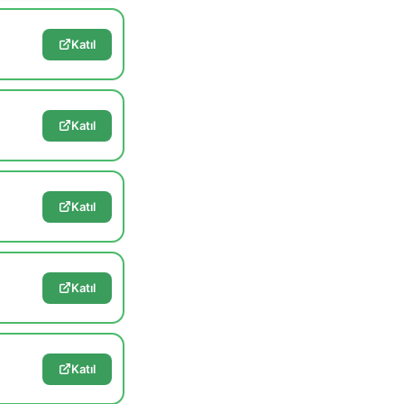
Katıl
Katıl
Katıl
Katıl
Katıl