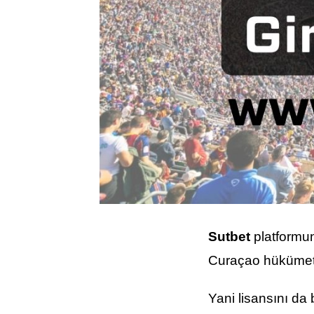
Sutbet
platformun
Curaçao hükümeti 
Yani lisansını da 