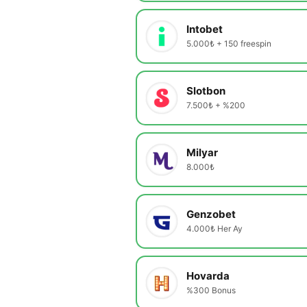
Intobet
5.000₺ + 150 freespin
Slotbon
7.500₺ + %200
Milyar
8.000₺
Genzobet
4.000₺ Her Ay
Hovarda
%300 Bonus