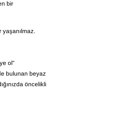
n bir
ar yaşanılmaz.
ye ol”
nde bulunan beyaz
ığınızda öncelikli