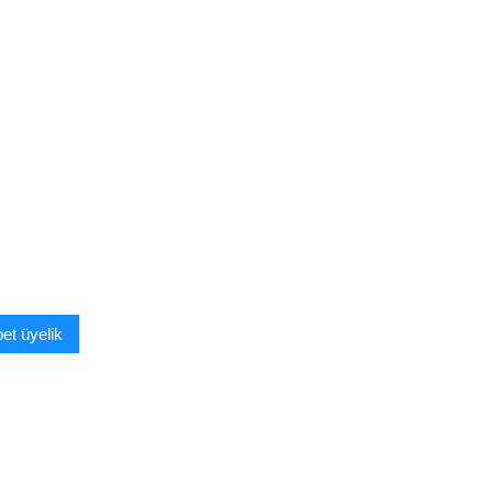
et üyelik