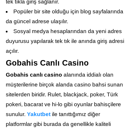
tek tıkla giriş sağlanır.
Popüler bir site olduğu için blog sayfalarında
da güncel adrese ulaşılır.
Sosyal medya hesaplarından da yeni adres
duyurusu yapılarak tek tık ile anında giriş adresi
açılır.
Gobahis Canlı Casino
Gobahis canlı casino
alanında iddialı olan
müşterilerine birçok alanda casino bahsi sunan
sitelerden biridir. Rulet, blackjack, poker, Türk
pokeri, bacarat ve hi-lo gibi oyunlar bahisçilere
sunulur.
Yakutbet
ile tanıttığımız diğer
platformlar gibi burada da genellikle kaliteli