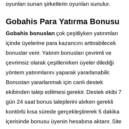
oyunları sunan şirketlerin oyunları sunulur.
Gobahis Para Yatırma Bonusu
Gobahis bonusları
çok çeşitliyken yatırımları
içinde üyelerine para kazancını arttırabilecek
bonuslar verir. Yatırım bonusları çevrimli ve
çevrimsiz olarak çeşitlenirken üyeler dilediği
yöntem yatırımlarını yaparak yararlanabilir.
Bonustan yararlanmak için canlı destek
ekibinden talep edilmesi gerekir. Destek ekibi 7
gün 24 saat bonus taleplerini alırken gerekli
kontörlü kısa sürede gerçekleştirerek 5 dakika
içerisinde bonusu üyenin hesabına aktarır. Site