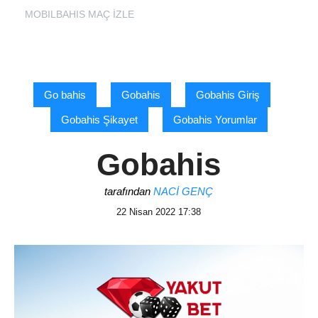
MOBILBAHIS MAÇ İZLE
Go bahis
Gobahis
Gobahis Giriş
Gobahis Şikayet
Gobahis Yorumlar
Gobahis
tarafından
NACI GENÇ
22 Nisan 2022 17:38