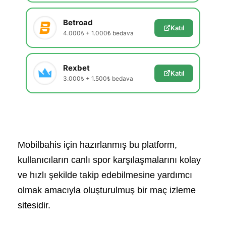
Betroad
Katıl
4.000₺ + 1.000₺ bedava
Rexbet
Katıl
3.000₺ + 1.500₺ bedava
Mobilbahis için hazırlanmış bu platform,
kullanıcıların canlı spor karşılaşmalarını kolay
ve hızlı şekilde takip edebilmesine yardımcı
olmak amacıyla oluşturulmuş bir maç izleme
sitesidir.