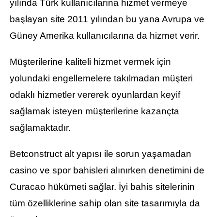
yılında Türk kullanıcılarına hizmet vermeye
başlayan site 2011 yılından bu yana Avrupa ve
Güney Amerika kullanıcılarına da hizmet verir.
Müşterilerine kaliteli hizmet vermek için
yolundaki engellemelere takılmadan müşteri
odaklı hizmetler vererek oyunlardan keyif
sağlamak isteyen müşterilerine kazançta
sağlamaktadır.
Betconstruct alt yapısı ile sorun yaşamadan
casino ve spor bahisleri alınırken denetimini de
Curacao hükümeti sağlar. İyi bahis sitelerinin
tüm özelliklerine sahip olan site tasarımıyla da