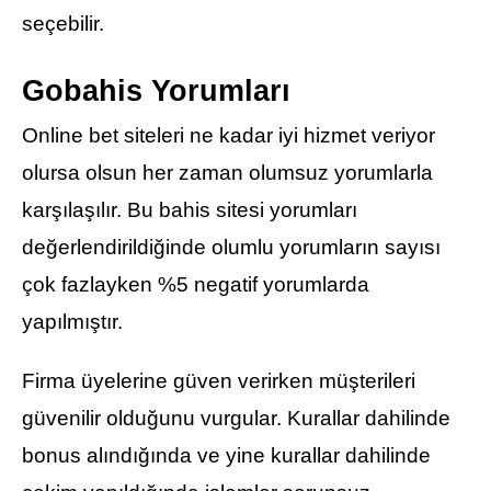
seçebilir.
Gobahis Yorumları
Online bet siteleri ne kadar iyi hizmet veriyor
olursa olsun her zaman olumsuz yorumlarla
karşılaşılır. Bu bahis sitesi yorumları
değerlendirildiğinde olumlu yorumların sayısı
çok fazlayken %5 negatif yorumlarda
yapılmıştır.
Firma üyelerine güven verirken müşterileri
güvenilir olduğunu vurgular. Kurallar dahilinde
bonus alındığında ve yine kurallar dahilinde