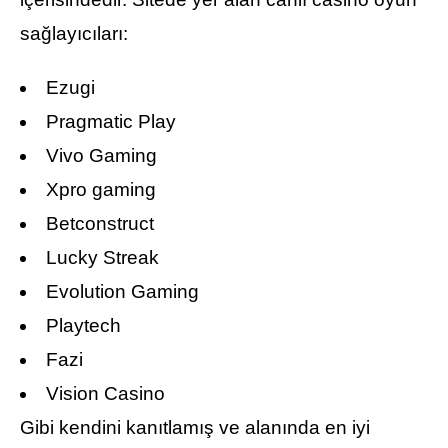
sağlayıcıları:
Ezugi
Pragmatic Play
Vivo Gaming
Xpro gaming
Betconstruct
Lucky Streak
Evolution Gaming
Playtech
Fazi
Vision Casino
Gibi kendini kanıtlamış ve alanında en iyi