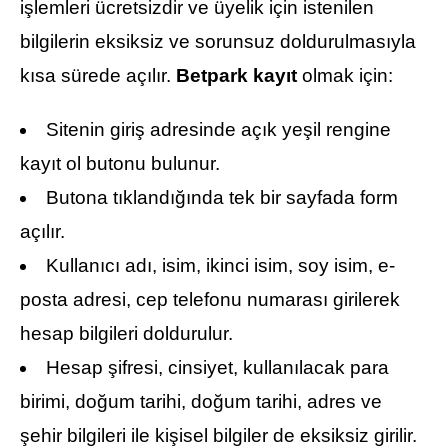
işlemleri ücretsizdir ve üyelik için istenilen
bilgilerin eksiksiz ve sorunsuz doldurulmasıyla
kısa sürede açılır.
Betpark kayıt
olmak için:
Sitenin giriş adresinde açık yeşil rengine
kayıt ol butonu bulunur.
Butona tıklandığında tek bir sayfada form
açılır.
Kullanıcı adı, isim, ikinci isim, soy isim, e-
posta adresi, cep telefonu numarası girilerek
hesap bilgileri doldurulur.
Hesap şifresi, cinsiyet, kullanılacak para
birimi, doğum tarihi, doğum tarihi, adres ve
şehir bilgileri ile kişisel bilgiler de eksiksiz girilir.