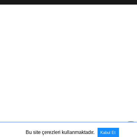
Bu site çerezleri kullanmaktadır.
Kabul Et