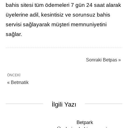
bahis sitesi tüm ödemeleri 7 gün 24 saat alarak
üyelerine adil, kesintisiz ve sorunsuz bahis
servisi sağlayarak müşteri memnuniyetini
sağlar.
Sonraki
Betpas »
ÖNCEKI
« Betmatik
İlgili Yazı
Betpark