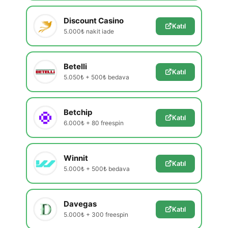
Discount Casino
Katıl
5.000₺ nakit iade
Betelli
Katıl
5.050₺ + 500₺ bedava
Betchip
Katıl
6.000₺ + 80 freespin
Winnit
Katıl
5.000₺ + 500₺ bedava
Davegas
Katıl
5.000₺ + 300 freespin