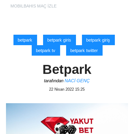
MOBILBAHIS MAÇ İZLE
betpark
betpark giris
betpark giriş
betpark tv
betpark twitter
Betpark
tarafından
NACI GENÇ
22 Nisan 2022 15:25