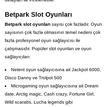
Betpark Slot Oyunları
Betpark slot oyunları
sayısı çok fazladır. Oyun
sayısının çok fazla olmasının temel nedeni çok
fazla profesyonel oyun sağlayıcısı ile
çalışmasıdır. Popüler slot oyunları ve oyun
sağlayıcıları:
Netent oyun sağlayıcısına ait Jackpot 6000,
Disco Danny ve Trolpot 500
Microgaming oyun sağlayıcısına ait Dream
date, Arctig magic, Cash crazy, Fortune Girl,
Wild scarabs, Lucha legends gibi