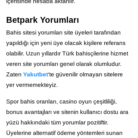
içerisinde hesaba aktarılır.
Betpark Yorumları
Bahis sitesi yorumları site üyeleri tarafından
yapıldığı için yeni üye olacak kişilere referans
olabilir. Uzun yıllardır Türk bahisçilerine hizmet
veren site yorumları genel olarak olumludur.
Zaten
Yakutbet
‘te güvenilir olmayan sitelere
yer vermemekteyiz.
Spor bahis oranları, casino oyun çeşitliliği,
bonus avantajları ve sitenin kullanıcı dostu ara
yüzü hakkındaki tüm yorumlar pozitiftir.
Üyelerine alternatif ödeme yöntemleri sunan