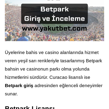
Üyelerine bahis ve casino alanlarında hizmet
veren yeşil sarı renkleriyle tasarlanmış Betpark
bahsin ve casinonun parkı olma yolunda
hizmetlerini sürdürür. Curacao lisanslı ise
Betpark giriş
adresinden eğlenceli deneyimler
sunar.
Betpark Lisansı