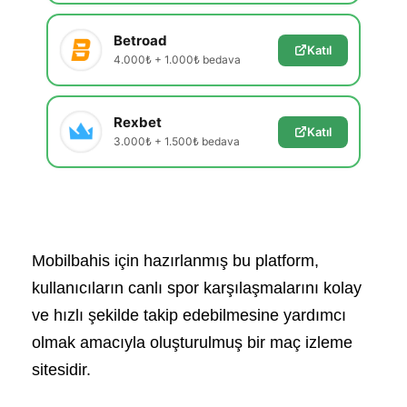
Betroad
Katıl
4.000₺ + 1.000₺ bedava
Rexbet
Katıl
3.000₺ + 1.500₺ bedava
Mobilbahis için hazırlanmış bu platform,
kullanıcıların canlı spor karşılaşmalarını kolay
ve hızlı şekilde takip edebilmesine yardımcı
olmak amacıyla oluşturulmuş bir maç izleme
sitesidir.