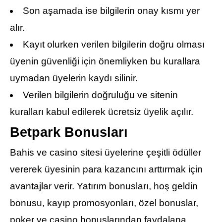
Son aşamada ise bilgilerin onay kısmı yer
alır.
Kayıt olurken verilen bilgilerin doğru olması
üyenin güvenliği için önemliyken bu kurallara
uymadan üyelerin kaydı silinir.
Verilen bilgilerin doğruluğu ve sitenin
kuralları kabul edilerek ücretsiz üyelik açılır.
Betpark Bonusları
Bahis ve casino sitesi üyelerine çeşitli ödüller
vererek üyesinin para kazancını arttırmak için
avantajlar verir. Yatırım bonusları, hoş geldin
bonusu, kayıp promosyonları, özel bonuslar,
poker ve casino bonuslarından faydalana