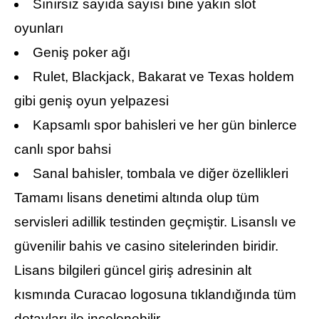
Sınırsız sayıda sayısı bine yakın slot
oyunları
Geniş poker ağı
Rulet, Blackjack, Bakarat ve Texas holdem
gibi geniş oyun yelpazesi
Kapsamlı spor bahisleri ve her gün binlerce
canlı spor bahsi
Sanal bahisler, tombala ve diğer özellikleri
Tamamı lisans denetimi altında olup tüm
servisleri adillik testinden geçmiştir. Lisanslı ve
güvenilir bahis ve casino sitelerinden biridir.
Lisans bilgileri güncel giriş adresinin alt
kısmında Curacao logosuna tıklandığında tüm
detayları ile incelenebilir.