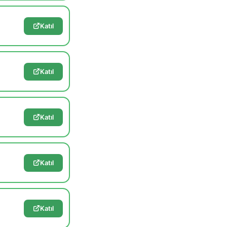
Katıl
Katıl
Katıl
Katıl
Katıl