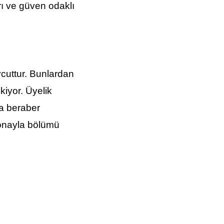
rı ve güven odaklı
cuttur. Bunlardan
kiyor. Üyelik
a beraber
i onayla bölümü