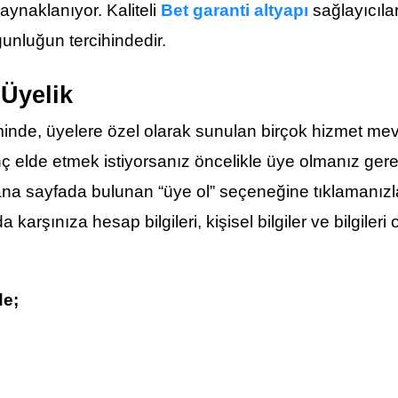
aynaklanıyor. Kaliteli
Bet garanti altyapı
sağlayıcıla
oğunluğun tercihindedir.
 Üyelik
inde, üyelere özel olarak sunulan birçok hizmet mev
ç elde etmek istiyorsanız öncelikle üye olmanız gere
na sayfada bulunan “üye ol” seçeneğine tıklamanızl
a karşınıza hesap bilgileri, kişisel bilgiler ve bilgiler
de;