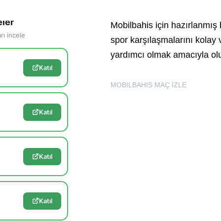
eler
Mobilbahis için hazırlanmış b
ı incele
spor karşılaşmalarını kolay 
yardımcı olmak amacıyla olu
Katıl
MOBILBAHIS MAÇ İZLE
Katıl
Katıl
Katıl