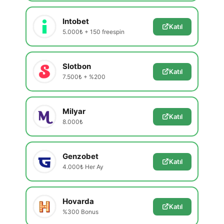
Intobet
Katıl
5.000₺ + 150 freespin
Slotbon
Katıl
7.500₺ + %200
Milyar
Katıl
8.000₺
Genzobet
Katıl
4.000₺ Her Ay
Hovarda
Katıl
%300 Bonus