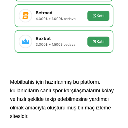
Betroad
Katıl
4.000₺ + 1.000₺ bedava
Rexbet
Katıl
3.000₺ + 1.500₺ bedava
Mobilbahis için hazırlanmış bu platform,
kullanıcıların canlı spor karşılaşmalarını kolay
ve hızlı şekilde takip edebilmesine yardımcı
olmak amacıyla oluşturulmuş bir maç izleme
sitesidir.