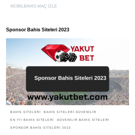
MOBILBAHIS MAÇ İZLE
Sponsor Bahis Siteleri 2023
BAHIS SITELERI
BAHIS SITELERI GÜVENILIR
EN IYI BAHIS SITELERI
GÜVENILIR BAHIS SITELERI
SPONSOR BAHIS SITELERI 2023