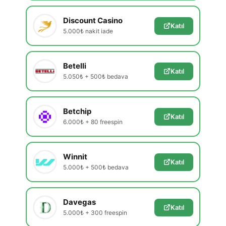
Discount Casino
Katıl
5.000₺ nakit iade
Betelli
Katıl
5.050₺ + 500₺ bedava
Betchip
Katıl
6.000₺ + 80 freespin
Winnit
Katıl
5.000₺ + 500₺ bedava
Davegas
Katıl
5.000₺ + 300 freespin