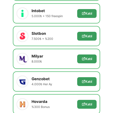
Intobet
Katıl
5.000₺ + 150 freespin
Slotbon
Katıl
7.500₺ + %200
Milyar
Katıl
8.000₺
Genzobet
Katıl
4.000₺ Her Ay
Hovarda
Katıl
%300 Bonus