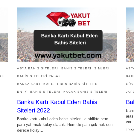
ASYA BAHIS SITELERI
BAHIS SITELERI İSIMLERI
ASY
AK
BAHIS SITELERI YASAK
BAH
BANKA KARTI KABUL EDEN BAHIS SITELERI
GÜV
EN IYI BAHIS SITELERI
KAÇAK BAHIS SITELERI
JAP
Banka Kartı Kabul Eden Bahis
Bah
Siteleri 2022
Bahi
aras
Banka kartı kabul eden bahis siteleri ile birlikte hem
var.
para yatırmak kolay olacak. Hem de para çekmek son
derece kolay…
19 K