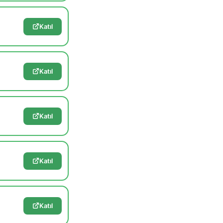
Katıl
Katıl
Katıl
Katıl
Katıl