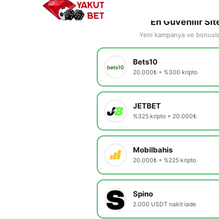
En Güvenilir Sit
Yeni kampanya ve bonuslar
Bets10
20.000₺ + %300 kripto
JETBET
%325 kripto + 20.000₺
Mobilbahis
20.000₺ + %225 kripto
Spino
2.000 USDT nakit iade