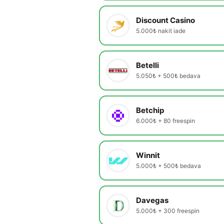
Discount Casino
5.000₺ nakit iade
Betelli
5.050₺ + 500₺ bedava
Betchip
6.000₺ + 80 freespin
Winnit
5.000₺ + 500₺ bedava
Davegas
5.000₺ + 300 freespin