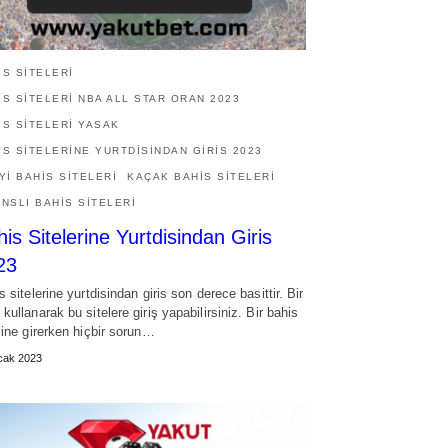
IS SITELERI
IS SITELERI NBA ALL STAR ORAN 2023
IS SITELERI YASAK
IS SITELERINE YURTDISINDAN GIRIS 2023
IYI BAHIS SITELERI
KAÇAK BAHIS SITELERI
ANSLI BAHIS SITELERI
is Sitelerine Yurtdisindan Giris
23
s sitelerine yurtdisindan giris son derece basittir. Bir
kullanarak bu sitelere giriş yapabilirsiniz. Bir bahis
sine girerken hiçbir sorun…
cak 2023