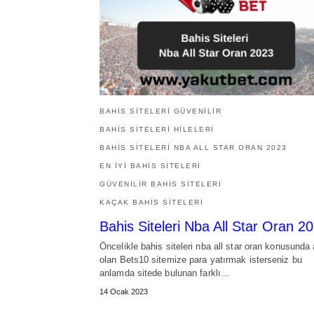
BAHIS SITELERI GÜVENILIR
BAHIS SITELERI HILELERI
BAHIS SITELERI NBA ALL STAR ORAN 2023
EN IYI BAHIS SITELERI
GÜVENILIR BAHIS SITELERI
KAÇAK BAHIS SITELERI
Bahis Siteleri Nba All Star Oran 2
Öncelikle bahis siteleri nba all star oran konusunda 
olan Bets10 sitemize para yatırmak isterseniz bu
anlamda sitede bulunan farklı…
14 Ocak 2023