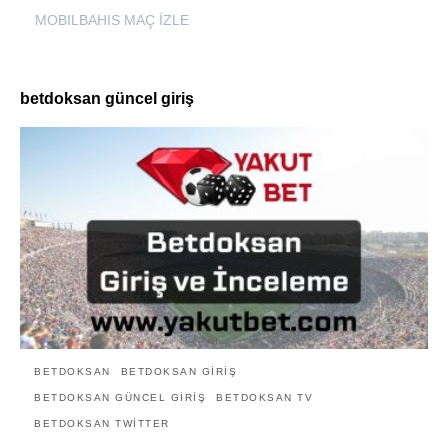
MOBILBAHIS MAÇ İZLE
betdoksan güncel giriş
BETDOKSAN
BETDOKSAN GIRIŞ
BETDOKSAN GÜNCEL GIRIŞ
BETDOKSAN TV
BETDOKSAN TWITTER