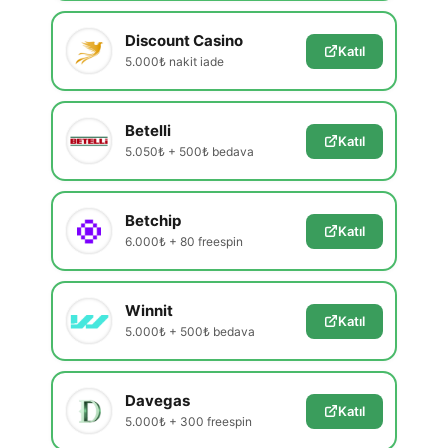
Discount Casino
Katıl
5.000₺ nakit iade
Betelli
Katıl
5.050₺ + 500₺ bedava
Betchip
Katıl
6.000₺ + 80 freespin
Winnit
Katıl
5.000₺ + 500₺ bedava
Davegas
Katıl
5.000₺ + 300 freespin