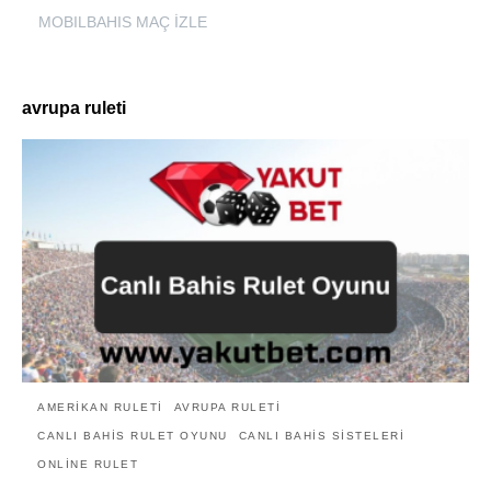
MOBILBAHIS MAÇ İZLE
avrupa ruleti
AMERIKAN RULETI
AVRUPA RULETI
CANLI BAHIS RULET OYUNU
CANLI BAHIS SISTELERI
ONLINE RULET