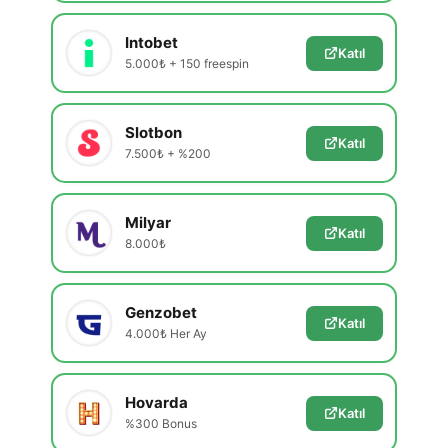
Intobet
Katıl
5.000₺ + 150 freespin
Slotbon
Katıl
7.500₺ + %200
Milyar
Katıl
8.000₺
Genzobet
Katıl
4.000₺ Her Ay
Hovarda
Katıl
%300 Bonus