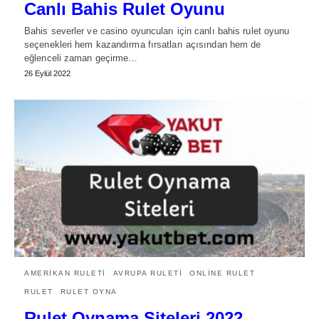
Canlı Bahis Rulet Oyunu
Bahis severler ve casino oyuncuları için canlı bahis rulet oyunu
seçenekleri hem kazandırma fırsatları açısından hem de
eğlenceli zaman geçirme…
26 Eylül 2022
AMERIKAN RULETI
AVRUPA RULETI
ONLINE RULET
RULET
RULET OYNA
Rulet Oynama Siteleri 2022