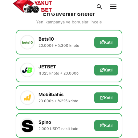
En Güvenilir Siteler
Yeni kampanya ve bonusları incele
Bets10
Katıl
20.000₺ + %300 kripto
Type
your
search
query
JETBET
and
Katıl
hit
%325 kripto + 20.000₺
enter:
Mobilbahis
Katıl
20.000₺ + %225 kripto
Spino
Katıl
2.000 USDT nakit iade