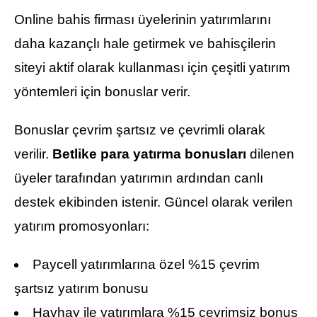
Online bahis firması üyelerinin yatırımlarını
daha kazançlı hale getirmek ve bahisçilerin
siteyi aktif olarak kullanması için çeşitli yatırım
yöntemleri için bonuslar verir.
Bonuslar çevrim şartsız ve çevrimli olarak
verilir.
Betlike para yatırma bonusları
dilenen
üyeler tarafından yatırımın ardından canlı
destek ekibinden istenir. Güncel olarak verilen
yatırım promosyonları:
Paycell yatırımlarına özel %15 çevrim
şartsız yatırım bonusu
Hayhay ile yatırımlara %15 çevrimsiz bonus