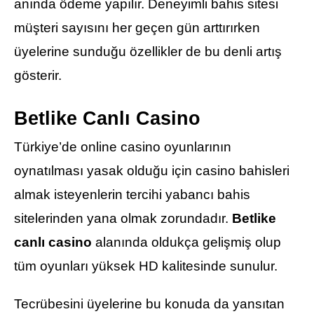
anında ödeme yapılır. Deneyimli bahis sitesi
müşteri sayısını her geçen gün arttırırken
üyelerine sunduğu özellikler de bu denli artış
gösterir.
Betlike Canlı Casino
Türkiye’de online casino oyunlarının
oynatılması yasak olduğu için casino bahisleri
almak isteyenlerin tercihi yabancı bahis
sitelerinden yana olmak zorundadır.
Betlike
canlı casino
alanında oldukça gelişmiş olup
tüm oyunları yüksek HD kalitesinde sunulur.
Tecrübesini üyelerine bu konuda da yansıtan