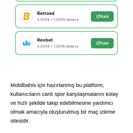
Betroad
Katıl
4.000₺ + 1.000₺ bedava
Rexbet
Katıl
3.000₺ + 1.500₺ bedava
Mobilbahis için hazırlanmış bu platform,
kullanıcıların canlı spor karşılaşmalarını kolay
ve hızlı şekilde takip edebilmesine yardımcı
olmak amacıyla oluşturulmuş bir maç izleme
sitesidir.