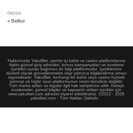
ÖNCEKI
« Betkur
Hakkımızda YakutBet, çevrim içi bahis ve casino platformlarına
ilişkin güncel giriş adresleri, bonus kampanyaları ve inceleme
içerikleri sunan bağımsız bir bilgi platformudur. İçeriklerimiz
düzenli olarak güncellenmekte olup yalnızca bilgilendirme amacı
taşımaktadır. YakutBet, herhangi bir bahis veya casino hizmeti
sunmaz ve hiçbir oyun platformunun resmi temsilcisi değildir.
Tüm marka adları ve logolar ilgili hak sahiplerine aittir. Detaylı
incelemeler, güncel bilgiler ve kapsamlı rehber içerikler için
www.yakutbet.com adresini ziyaret edebilirsiniz. ©2022 - 2026
yakutbet.com - Tüm Hakları Saklıdır.