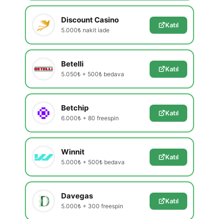
Discount Casino
Katıl
5.000₺ nakit iade
Betelli
Katıl
5.050₺ + 500₺ bedava
Betchip
Katıl
6.000₺ + 80 freespin
Winnit
Katıl
5.000₺ + 500₺ bedava
Davegas
Katıl
5.000₺ + 300 freespin