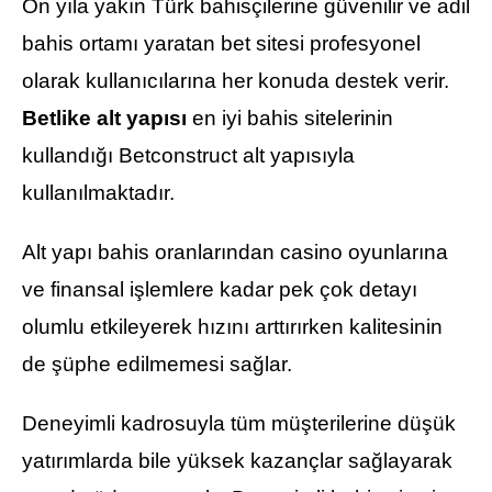
On yıla yakın Türk bahisçilerine güvenilir ve adil
bahis ortamı yaratan bet sitesi profesyonel
olarak kullanıcılarına her konuda destek verir.
Betlike alt yapısı
en iyi bahis sitelerinin
kullandığı Betconstruct alt yapısıyla
kullanılmaktadır.
Alt yapı bahis oranlarından casino oyunlarına
ve finansal işlemlere kadar pek çok detayı
olumlu etkileyerek hızını arttırırken kalitesinin
de şüphe edilmemesi sağlar.
Deneyimli kadrosuyla tüm müşterilerine düşük
yatırımlarda bile yüksek kazançlar sağlayarak