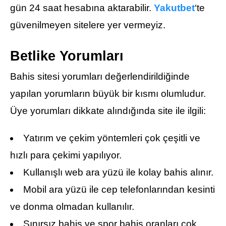
gün 24 saat hesabına aktarabilir.
Yakutbet
‘te
güvenilmeyen sitelere yer vermeyiz.
Betlike Yorumları
Bahis sitesi yorumları değerlendirildiğinde
yapılan yorumların büyük bir kısmı olumludur.
Üye yorumları dikkate alındığında site ile ilgili:
Yatırım ve çekim yöntemleri çok çeşitli ve
hızlı para çekimi yapılıyor.
Kullanışlı web ara yüzü ile kolay bahis alınır.
Mobil ara yüzü ile cep telefonlarından kesinti
ve donma olmadan kullanılır.
Sınırsız bahis ve spor bahis oranları çok