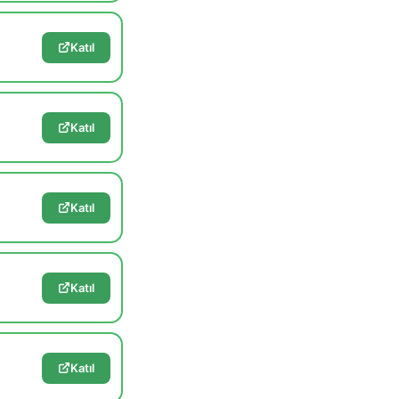
Katıl
Katıl
Katıl
Katıl
Katıl