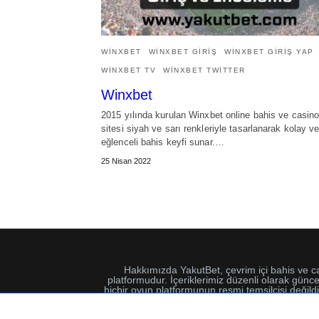
WINXBET
WINXBET GIRIŞ
WINXBET GIRIŞ YAP
WINXBET TV
WINXBET TWITTER
Winxbet
2015 yılında kurulan Winxbet online bahis ve casin
sitesi siyah ve sarı renkleriyle tasarlanarak kolay v
eğlenceli bahis keyfi sunar.…
25 Nisan 2022
Hakkımızda YakutBet, çevrim içi bahis ve cas
platformudur. İçeriklerimiz düzenli olarak gün
hiçbir oyun platformunun resmi temsilcisi değildir
için www.yakutbe