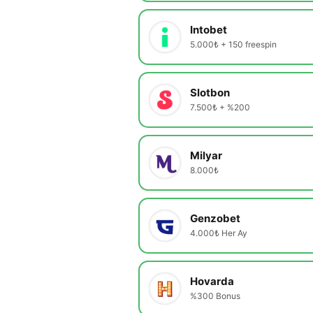
Intobet
5.000₺ + 150 freespin
Slotbon
7.500₺ + %200
Milyar
8.000₺
Genzobet
4.000₺ Her Ay
Hovarda
%300 Bonus