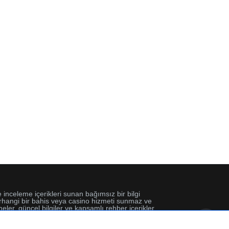
 inceleme içerikleri sunan bağımsız bir bilgi
erhangi bir bahis veya casino hizmeti sunmaz ve
meler, güncel bilgiler ve kapsamlı rehber içerikler
akları Saklıdır.