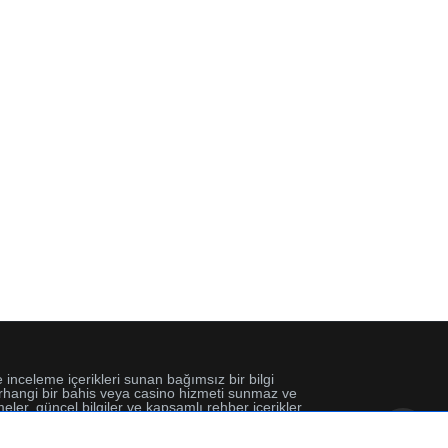
 inceleme içerikleri sunan bağımsız bir bilgi
erhangi bir bahis veya casino hizmeti sunmaz ve
meler, güncel bilgiler ve kapsamlı rehber içerikler
akları Saklıdır.