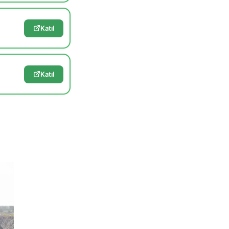
Katıl
Katıl