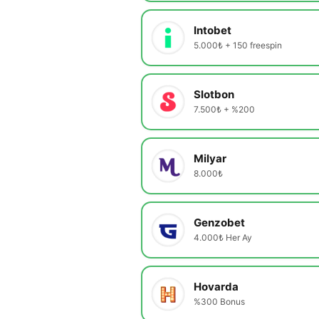
Intobet
5.000₺ + 150 freespin
Slotbon
7.500₺ + %200
Milyar
8.000₺
Genzobet
4.000₺ Her Ay
Hovarda
%300 Bonus