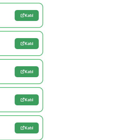
Katıl
Katıl
Katıl
Katıl
Katıl