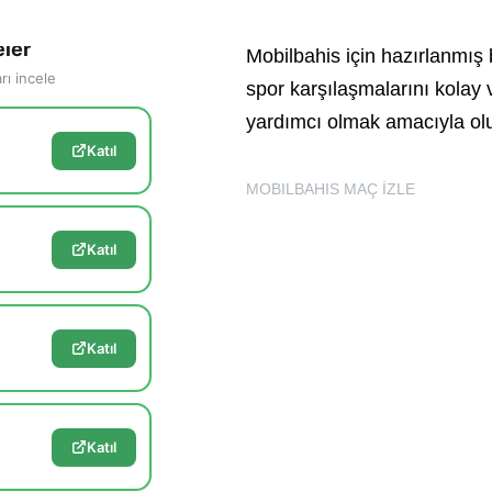
eler
Mobilbahis için hazırlanmış b
ı incele
spor karşılaşmalarını kolay 
yardımcı olmak amacıyla olu
Katıl
MOBILBAHIS MAÇ İZLE
Katıl
Katıl
Katıl