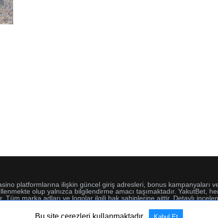
o
e
ino platformlarına ilişkin güncel giriş adresleri, bonus kampanyaları ve
cellenmekte olup yalnızca bilgilendirme amacı taşımaktadır. YakutBet, h
. Tüm marka adları ve logolar ilgili hak sahiplerine aittir. Detaylı incele
t.com adresini ziyaret edebilirsiniz. ©2022 - 2026 yakutbet.com - Tüm H
Bu site çerezleri kullanmaktadır.
Kabul Et