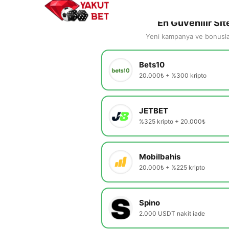
En Güvenilir Sit
Yeni kampanya ve bonuslar
Bets10
20.000₺ + %300 kripto
JETBET
%325 kripto + 20.000₺
Mobilbahis
20.000₺ + %225 kripto
Spino
2.000 USDT nakit iade