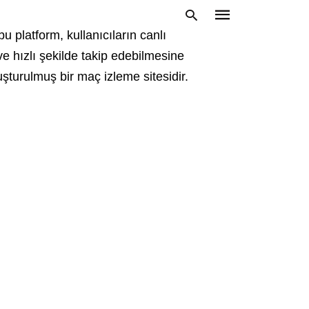
u platform, kullanıcıların canlı
ve hızlı şekilde takip edebilmesine
şturulmuş bir maç izleme sitesidir.
Type
your
search
query
and
hit
enter: