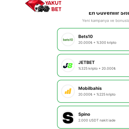
En Güvenilir Sit
Yeni kampanya ve bonuslar
Bets10
20.000₺ + %300 kripto
JETBET
%325 kripto + 20.000₺
Mobilbahis
20.000₺ + %225 kripto
Spino
2.000 USDT nakit iade