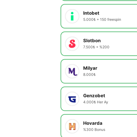
Intobet
5.000₺ + 150 freespin
Slotbon
7.500₺ + %200
Milyar
8.000₺
Genzobet
4.000₺ Her Ay
Hovarda
%300 Bonus