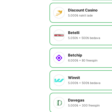
Discount Casino
5.000₺ nakit iade
Betelli
5.050₺ + 500₺ bedava
Betchip
6.000₺ + 80 freespin
Winnit
5.000₺ + 500₺ bedava
Davegas
5.000₺ + 300 freespin