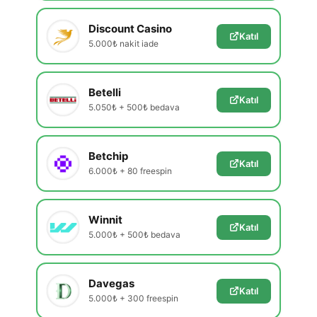
Discount Casino
Katıl
5.000₺ nakit iade
Betelli
Katıl
5.050₺ + 500₺ bedava
Betchip
Katıl
6.000₺ + 80 freespin
Winnit
Katıl
5.000₺ + 500₺ bedava
Davegas
Katıl
5.000₺ + 300 freespin