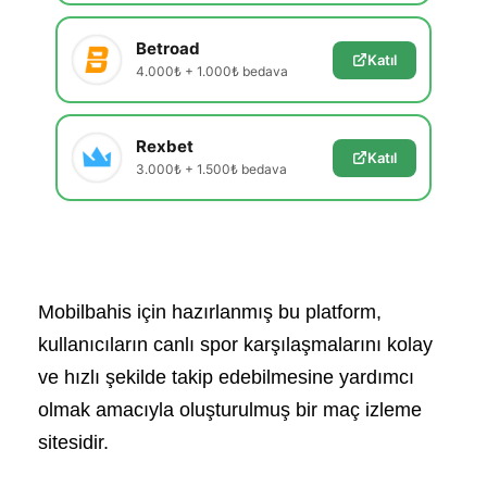
Betroad
Katıl
4.000₺ + 1.000₺ bedava
Rexbet
Katıl
3.000₺ + 1.500₺ bedava
Mobilbahis için hazırlanmış bu platform,
kullanıcıların canlı spor karşılaşmalarını kolay
ve hızlı şekilde takip edebilmesine yardımcı
olmak amacıyla oluşturulmuş bir maç izleme
sitesidir.