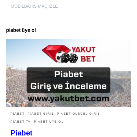
MOBILBAHIS MAÇ İZLE
piabet üye ol
PIABET
PIABET GIRIŞ
PIABET GÜNCEL GIRIŞ
PIABET TV
PIABET ÜYE OL
Piabet