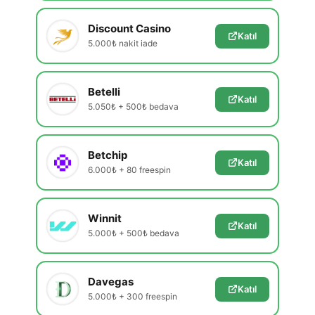
Discount Casino
Katıl
5.000₺ nakit iade
Betelli
Katıl
5.050₺ + 500₺ bedava
Betchip
Katıl
6.000₺ + 80 freespin
Winnit
Katıl
5.000₺ + 500₺ bedava
Davegas
Katıl
5.000₺ + 300 freespin