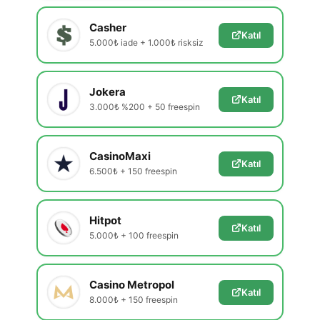
Casher
Katıl
5.000₺ iade + 1.000₺ risksiz
Jokera
Katıl
3.000₺ %200 + 50 freespin
CasinoMaxi
Katıl
6.500₺ + 150 freespin
Hitpot
Katıl
5.000₺ + 100 freespin
Casino Metropol
Katıl
8.000₺ + 150 freespin