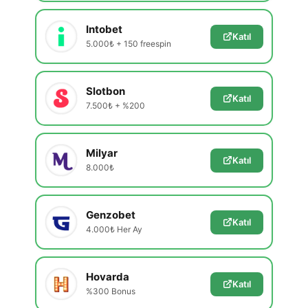
Intobet
Katıl
5.000₺ + 150 freespin
Slotbon
Katıl
7.500₺ + %200
Milyar
Katıl
8.000₺
Genzobet
Katıl
4.000₺ Her Ay
Hovarda
Katıl
%300 Bonus