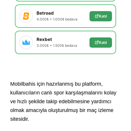
Betroad
Katıl
4.000₺ + 1.000₺ bedava
Rexbet
Katıl
3.000₺ + 1.500₺ bedava
Mobilbahis için hazırlanmış bu platform,
kullanıcıların canlı spor karşılaşmalarını kolay
ve hızlı şekilde takip edebilmesine yardımcı
olmak amacıyla oluşturulmuş bir maç izleme
sitesidir.