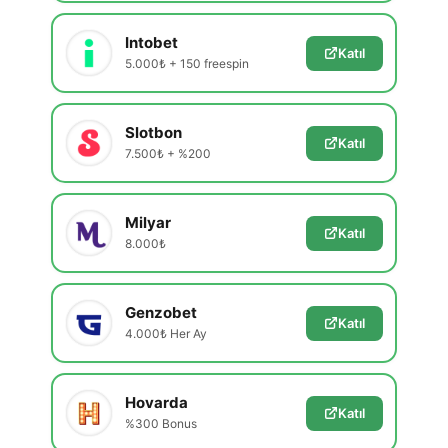
Intobet
Katıl
5.000₺ + 150 freespin
Slotbon
Katıl
7.500₺ + %200
Milyar
Katıl
8.000₺
Genzobet
Katıl
4.000₺ Her Ay
Hovarda
Katıl
%300 Bonus