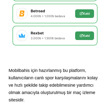
Betroad
Katıl
4.000₺ + 1.000₺ bedava
Rexbet
Katıl
3.000₺ + 1.500₺ bedava
Mobilbahis için hazırlanmış bu platform,
kullanıcıların canlı spor karşılaşmalarını kolay
ve hızlı şekilde takip edebilmesine yardımcı
olmak amacıyla oluşturulmuş bir maç izleme
sitesidir.