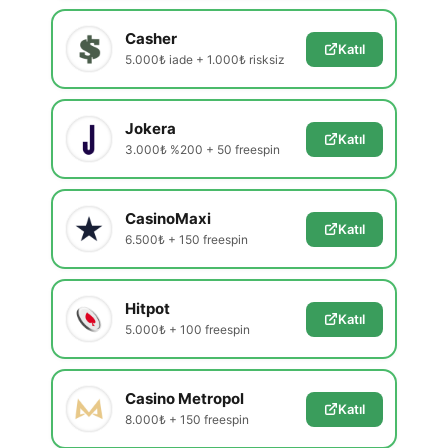
Casher
Katıl
5.000₺ iade + 1.000₺ risksiz
Jokera
Katıl
3.000₺ %200 + 50 freespin
CasinoMaxi
Katıl
6.500₺ + 150 freespin
Hitpot
Katıl
5.000₺ + 100 freespin
Casino Metropol
Katıl
8.000₺ + 150 freespin