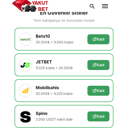
En Güvenilir Siteler
Yeni kampanya ve bonusları incele
Bets10
Katıl
20.000₺ + %300 kripto
Type
your
search
query
JETBET
and
Katıl
hit
%325 kripto + 20.000₺
enter:
Mobilbahis
Katıl
20.000₺ + %225 kripto
Spino
Katıl
2.000 USDT nakit iade