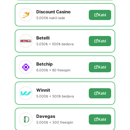
Discount Casino
Katıl
5.000₺ nakit iade
Betelli
Katıl
5.050₺ + 500₺ bedava
Betchip
Katıl
6.000₺ + 80 freespin
Winnit
Katıl
5.000₺ + 500₺ bedava
Davegas
Katıl
5.000₺ + 300 freespin